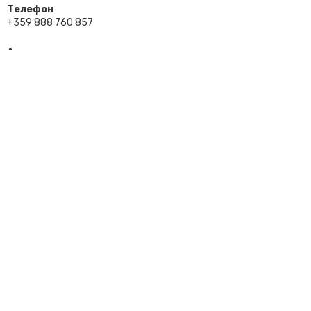
Телефон
+359 888 760 857
Адрес
гр. Пловдив
Email
ozelenitel.eu@gmail.com
Абонирай се